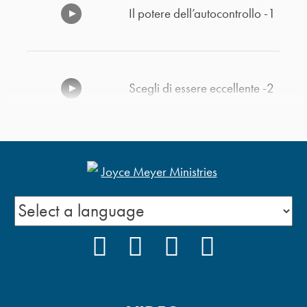
Il potere dell’autocontrollo -1
Scegli di essere eccellente -2
Scegli di essere eccellente -1
Cosa ne farai del resto della
FACEBOOK
INSTAGRAM
YOUTUBE
PODCAST
tua vita?