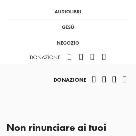
AUDIOLIBRI
GESÙ
NEGOZIO
Facebook
Instagram
YouTube
Podcast
DONAZIONE
Facebook
Instagram
YouTub
Pod
DONAZIONE
Non rinunciare ai tuoi