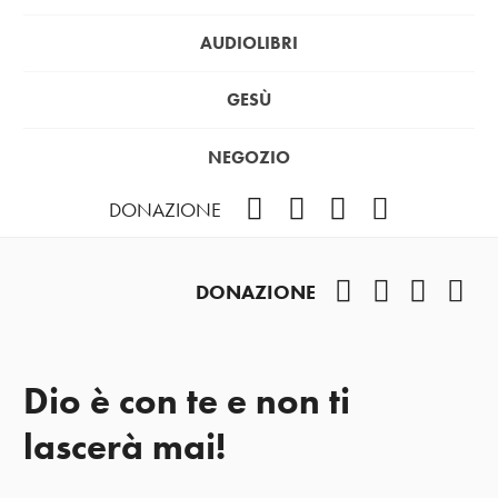
AUDIOLIBRI
GESÙ
NEGOZIO
Facebook
Instagram
YouTube
Podcast
DONAZIONE
Facebook
Instagram
YouTub
Pod
DONAZIONE
Dio è con te e non ti
lascerà mai!