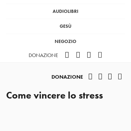
AUDIOLIBRI
GESÙ
NEGOZIO
Facebook
Instagram
YouTube
Podcast
DONAZIONE
Facebook
Instagram
YouTub
Pod
DONAZIONE
Come vincere lo stress