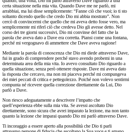
quando, una volta, Dio mi parlò attraverso Dave riguardo a una
certa situazione nella mia vita. Quando Dave me ne parlò, mi
arrabbiai, ma lui disse semplicemente: “Fanne ciò che vuoi; io ti sto
soltanto dicendo quello che credo Dio mi abbia mostrato”. Non
cercò di convincermi che quello che mi aveva detto fosse vero, ma
semplicemente mi riferì ciò che credeva Dio gli avesse detto. Nel
corso dei tre giorni successivi, Dio mi convinse del fatto che la
parola che aveva dato a Dave era corretta. Piansi come una fontana,
perché mi vergognavo di ammettere che Dave aveva ragione!
Mediante la parola di conoscenza che Dio mi diede attraverso Dave,
fui in grado di comprendere perché stavo avendo probemi in una
determinata area della mia vita. Io avevo consultato Dio riguardo a
quella situazione, senza però ottenere risposte. Dave mi aveva dato
la risposta che cercavo, ma non mi piaceva perché mi compungeva
dei miei peccati di critica e pettegolezzo. Poiché non volevo sentirmi
compunta né ricevere quella correzione direttamente da Lui, Dio
parlò a Dave.
Non riesco adeguatamente a descrivere l’impatto che
quell’esperienza ebbe sulla mia vita. Se avessi ascoltato Dio
direttamente, sono sicura che avrei imparato la lezione, ma non tanto
quanto la lezione che imparai quando Dio mi parlò attraverso Dave.
Ti incoraggio a essere aperto alla possibilità che Dio ti parli
attraverso persone di fiducia che ascoltano la Sua voce e ti amano