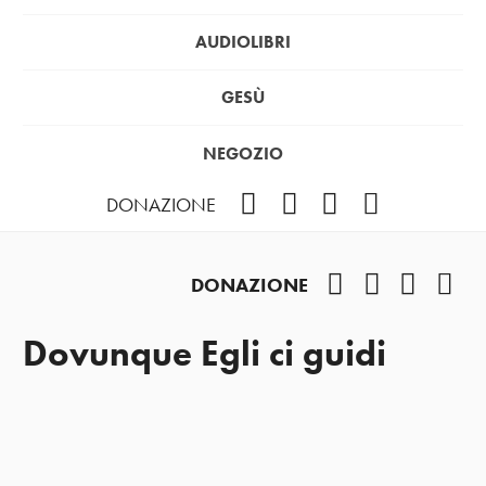
AUDIOLIBRI
GESÙ
NEGOZIO
Facebook
Instagram
YouTube
Podcast
DONAZIONE
Facebook
Instagram
YouTub
Pod
DONAZIONE
Dovunque Egli ci guidi