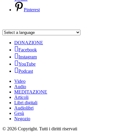
Pinterest
DONAZIONE
Facebook
Instagram
YouTube
Podcast
Video
Audio
MEDITAZIONE
Articoli
Libri digitali
Audiolibri
Gesù
Negozio
© 2026 Copyright. Tutti i diritti riservati