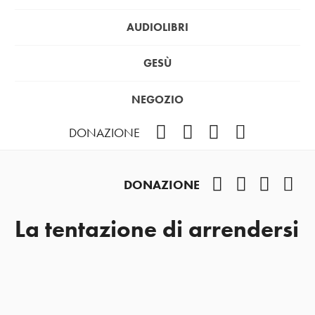
AUDIOLIBRI
GESÙ
NEGOZIO
Facebook
Instagram
YouTube
Podcast
DONAZIONE
Facebook
Instagram
YouTub
Pod
DONAZIONE
La tentazione di arrendersi