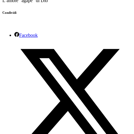
L’amore “agàpe” di Dio
Condividi
Facebook