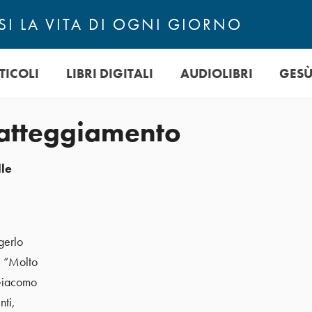
I LA VITA DI OGNI GIORNO
TICOLI
LIBRI DIGITALI
AUDIOLIBRI
GES
n atteggiamento
lle
gerlo
e: “Molto
(Giacomo
nti,