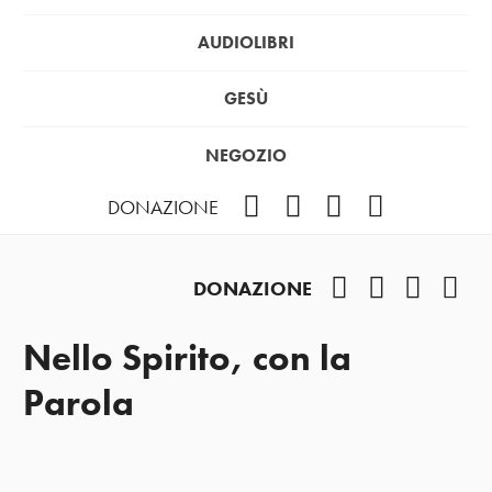
AUDIOLIBRI
GESÙ
NEGOZIO
Facebook
Instagram
YouTube
Podcast
DONAZIONE
Facebook
Instagram
YouTub
Pod
DONAZIONE
Nello Spirito, con la
Parola