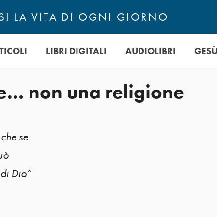
I LA VITA DI OGNI GIORNO
TICOLI
LIBRI DIGITALI
AUDIOLIBRI
GES
e… non una religione
o che se
uò
 di Dio”