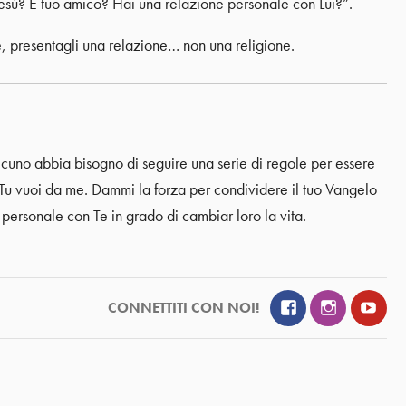
ù? È tuo amico? Hai una relazione personale con Lui?”.
e, presentagli una relazione… non una religione.
lcuno abbia bisogno di seguire una serie di regole per essere
 Tu vuoi da me. Dammi la forza per condividere il tuo Vangelo
personale con Te in grado di cambiar loro la vita.
Facebook
Instagram
YouT
CONNETTITI CON NOI!