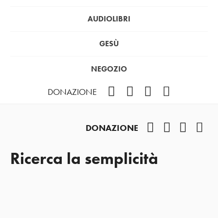
AUDIOLIBRI
GESÙ
NEGOZIO
Facebook
Instagram
YouTube
Podcast
DONAZIONE
Facebook
Instagram
YouTub
Pod
DONAZIONE
Ricerca la semplicità