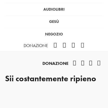
AUDIOLIBRI
GESÙ
NEGOZIO
Facebook
Instagram
YouTube
Podcast
DONAZIONE
Facebook
Instagram
YouTub
Pod
DONAZIONE
Sii costantemente ripieno