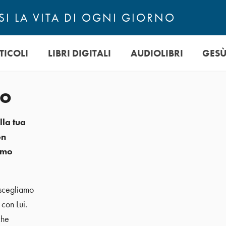
I LA VITA DI OGNI GIORNO
TICOLI
LIBRI DIGITALI
AUDIOLIBRI
GES
io
lla tua
on
lmo
 scegliamo
 con Lui.
che