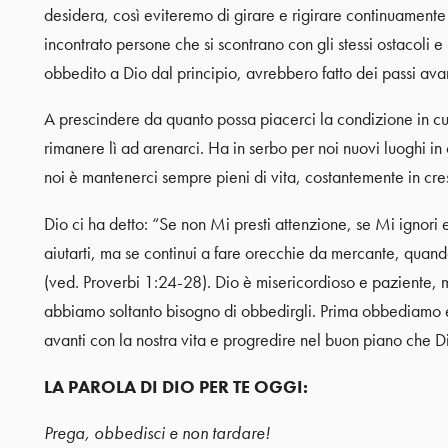
desidera, così eviteremo di girare e rigirare continuament
incontrato persone che si scontrano con gli stessi ostacol
obbedito a Dio dal principio, avrebbero fatto dei passi avan
A prescindere da quanto possa piacerci la condizione in cu
rimanere lì ad arenarci. Ha in serbo per noi nuovi luoghi in
noi è mantenerci sempre pieni di vita, costantemente in cres
Dio ci ha detto: “Se non Mi presti attenzione, se Mi ignor
aiutarti, ma se continui a fare orecchie da mercante, quando
(ved. Proverbi 1:24-28). Dio è misericordioso e paziente,
abbiamo soltanto bisogno di obbedirgli. Prima obbediamo e
avanti con la nostra vita e progredire nel buon piano che Di
LA PAROLA DI DIO PER TE OGGI:
Prega, obbedisci e non tardare!