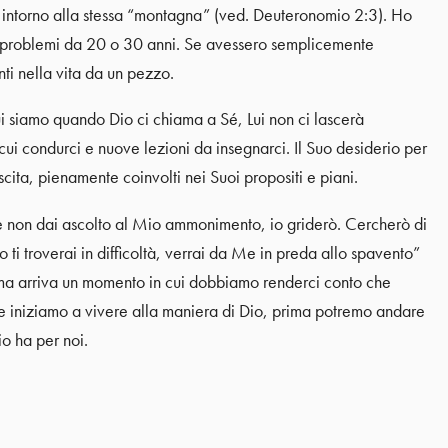
e intorno alla stessa “montagna” (ved. Deuteronomio 2:3). Ho
i e problemi da 20 o 30 anni. Se avessero semplicemente
ti nella vita da un pezzo.
i siamo quando Dio ci chiama a Sé, Lui non ci lascerà
 cui condurci e nuove lezioni da insegnarci. Il Suo desiderio per
cita, pienamente coinvolti nei Suoi propositi e piani.
i e non dai ascolto al Mio ammonimento, io griderò. Cercherò di
 ti troverai in difficoltà, verrai da Me in preda allo spavento”
 ma arriva un momento in cui dobbiamo renderci conto che
 iniziamo a vivere alla maniera di Dio, prima potremo andare
o ha per noi.