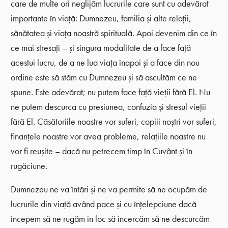
care de multe ori neglijăm lucrurile care sunt cu adevărat
importante în viață: Dumnezeu, familia și alte relații,
sănătatea și viața noastră spirituală. Apoi devenim din ce în
ce mai stresați – și singura modalitate de a face față
acestui lucru, de a ne lua viața înapoi și a face din nou
ordine este să stăm cu Dumnezeu și să ascultăm ce ne
spune. Este adevărat; nu putem face față vieții fără El. Nu
ne putem descurca cu presiunea, confuzia și stresul vieții
fără El. Căsătoriile noastre vor suferi, copiii noștri vor suferi,
finanțele noastre vor avea probleme, relațiile noastre nu
vor fi reușite – dacă nu petrecem timp în Cuvânt și în
rugăciune.
Dumnezeu ne va întări și ne va permite să ne ocupăm de
lucrurile din viață având pace și cu înțelepciune dacă
începem să ne rugăm în loc să încercăm să ne descurcăm