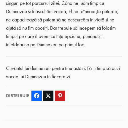
singuri pe tot parcursul zilei. Când ne luăm timp cu
Dumnezeu și Îi ascultăm vocea, El ne reînnoiește puterea,
ne capacitează să putem să ne descurcăm în viață și ne
ajută să nu fim obosiți. Dar trebuie să începem să folosim
timpul pe care îl avem cu înțelepciune, punându-L
întotdeauna pe Dumnezeu pe primul loc.
Cuvântul lui dumnezeu pentru tine astăzi: Fă-ți timp să auzi
vocea lui Dumnezeu în fiecare zi.
DISTRIBUIE
Facebook
Twitter
Pinterest