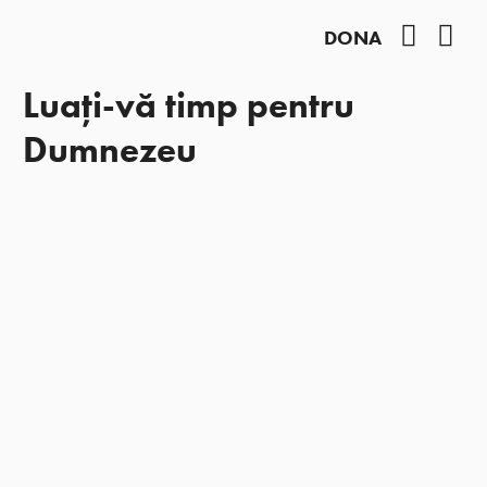
Facebo
You
DONA
Luați-vă timp pentru
Dumnezeu