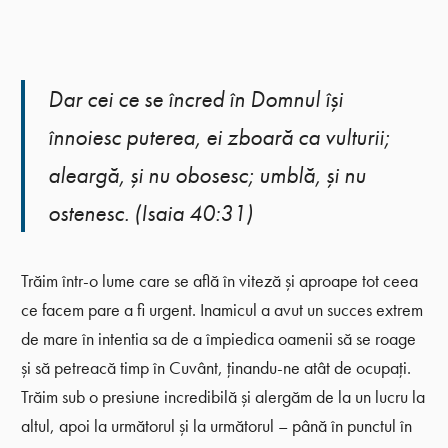
Dar cei ce se încred în Domnul îşi
înnoiesc puterea, ei zboară ca vulturii;
aleargă, şi nu obosesc; umblă, şi nu
ostenesc. (Isaia 40:31)
Trăim într-o lume care se află în viteză și aproape tot ceea
ce facem pare a fi urgent. Inamicul a avut un succes extrem
de mare în intentia sa de a împiedica oamenii să se roage
și să petreacă timp în Cuvânt, ținandu-ne atât de ocupați.
Trăim sub o presiune incredibilă și alergăm de la un lucru la
altul, apoi la următorul și la următorul – până în punctul în