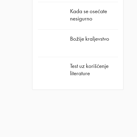
Kada se osećate
nesigurno
Božije kraljevstvo
Test uz korišćenje
literature