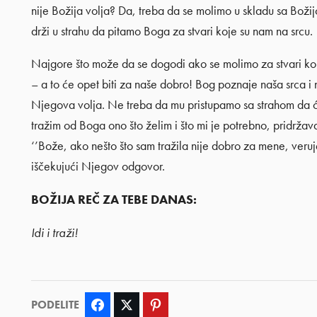
nije Božija volja? Da, treba da se molimo u skladu sa Božij
drži u strahu da pitamo Boga za stvari koje su nam na srcu.
Najgore što može da se dogodi ako se molimo za stvari koje 
– a to će opet biti za naše dobro! Bog poznaje naša srca i ne
Njegova volja. Ne treba da mu pristupamo sa strahom da ćemo
tražim od Boga ono što želim i što mi je potrebno, pridrža
‘’Bože, ako nešto što sam tražila nije dobro za mene, veruje
iščekujući Njegov odgovor.
BOŽIJA REČ ZA TEBE DANAS:
Idi i traži!
PODELITE
Facebook
Twitter
Pinterest