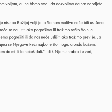
om voljom, ali ne bismo smeli da dozvolimo da nas neprijatelj
nisu po Božijoj volji je to što nam molitva neće biti uslišena
će se naljutiti ako pogrešimo ili tražimo nešto što nije
 pogrešiti ili da nas neće uslišiti ako tražimo previše. Ja
vajući se Njegove Reči najbolje što mogu, a onda kažem:
m da mi Ti to nećeš dati.’’ Idi k Njemu hrabro i u veri,