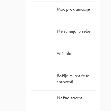
Moć proklamacije
Ne sumnjaj u sebe
Veći plan
Božija milost će te
sprovesti
Nežna savest