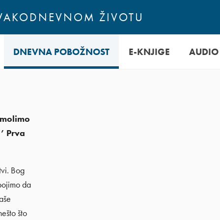
SVAKODNEVNOM ŽIVOTU
DNEVNA POBOŽNOST
E-KNJIGE
AUDIO
amolimo
’’ Prva
tvi. Bog
 bojimo da
naše
nešto što