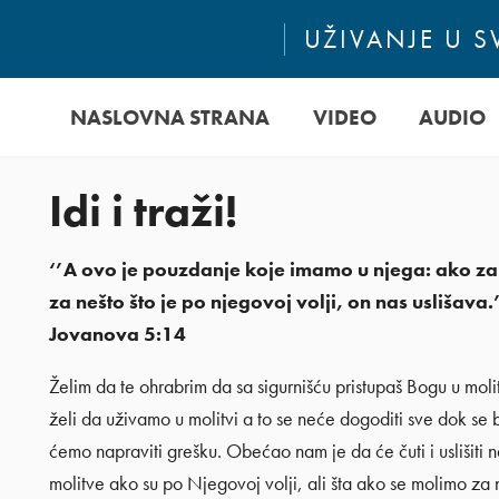
UŽIVANJE U 
NASLOVNA STRANA
VIDEO
AUDIO
Idi i traži!
‘’A ovo je pouzdanje koje imamo u njega: ako z
za nešto što je po njegovoj volji, on nas uslišava.
Jovanova 5:14
Želim da te ohrabrim da sa sigurnišću pristupaš Bogu u moli
želi da uživamo u molitvi a to se neće dogoditi sve dok se
ćemo napraviti grešku. Obećao nam je da će čuti i uslišiti 
molitve ako su po Njegovoj volji, ali šta ako se molimo za 