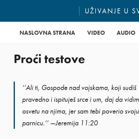
UŽIVANJE U 
NASLOVNA STRANA
VIDEO
AUDIO
Proći testove
‘’Ali ti, Gospode nad vojskama, koji sudiš
pravedno i ispituješ srce i um, daj da vidim
osvetu na njima, jer sam tebi poverio svoju
parnicu.’’ —Jeremija 11:20