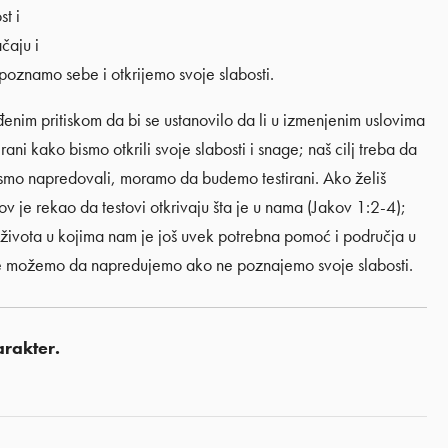
st i
čaju i
oznamo sebe i otkrijemo svoje slabosti.
im pritiskom da bi se ustanovilo da li u izmenjenim uslovima
i kako bismo otkrili svoje slabosti i snage; naš cilj treba da
smo napredovali, moramo da budemo testirani. Ako želiš
 je rekao da testovi otkrivaju šta je u nama (Jakov 1:2-4);
 života u kojima nam je još uvek potrebna pomoć i područja u
 ne možemo da napredujemo ako ne poznajemo svoje slabosti.
rakter.