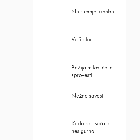
Ne sumnjaj u sebe
Veći plan
Božija milost će te
sprovesti
Nežna savest
Kada se osećate
nesigurno