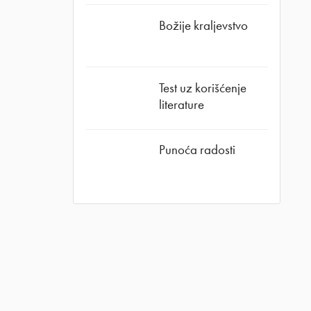
Božije kraljevstvo
Test uz korišćenje
literature
Punoća radosti