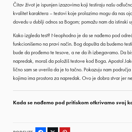
Čitav život je ispunjen izazovima koji testiraju našu odlučno
kvalitet karaktera – testovi koje prolazimo mogu da nas oja
dovedu u dublji odnos sa Bogom; pomažu nam da istinski up
Kako izgleda test? Neophodno je da se nađemo pod određen
funkcionišemo na pravi način. Bog dopušta da budemo testiran
bude da prođemo te tesove, a ne da ih izbegavamo. Da bi
napredak, moraš da položiš testove kod Boga. Apostol Jakov
lično sam se uverila da je to tačno. Pokazuju nam područja
kojima ima prostora za napredak. Ovo je dobra stvar jer
Kada se nađemo pod pritiskom otkrivamo svoj ka