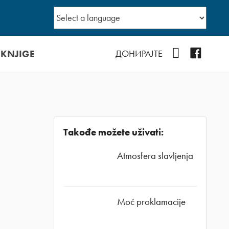
 KNJIGE
YouTube
Facebo
ДОНИРАЈТЕ
Takođe možete uživati:
Atmosfera slavljenja
Moć proklamacije