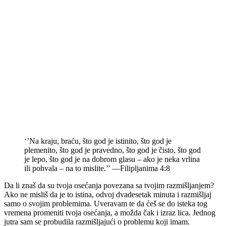
‘’Na kraju, braću, što god je istinito, što god je
plemenito, što god je pravedno, što god je čisto, što god
je lepo, što god je na dobrom glasu – ako je neka vrlina
ili pohvala – na to mislite.’’ —Filipljanima 4:8
Da li znaš da su tvoja osećanja povezana sa tvojim razmišljanjem?
Ako ne misliš da je to istina, odvoj dvadesetak minuta i razmišljaj
samo o svojim problemima. Uveravam te da ćeš se do isteka tog
vremena promeniti tvoja osećanja, a možda čak i izraz lica. Jednog
jutra sam se probudila razmišljajući o problemu koji imam.