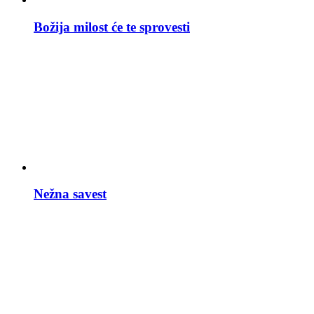
Božija milost će te sprovesti
Nežna savest