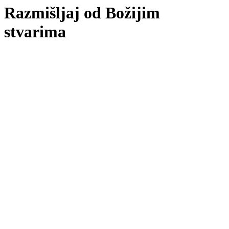
Razmišljaj od Božijim
stvarima