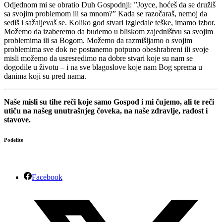
Odjednom mi se obratio Duh Gospodnji: ”Joyce, hoćeš da se družiš
sa svojim problemom ili sa mnom?” Kada se razočaraš, nemoj da
sediš i sažaljevaš se. Koliko god stvari izgledale teške, imamo izbor.
Možemo da izaberemo da budemo u bliskom zajedništvu sa svojim
problemima ili sa Bogom. Možemo da razmišljamo o svojim
problemima sve dok ne postanemo potpuno obeshrabreni ili svoje
misli možemo da usresredimo na dobre stvari koje su nam se
dogodile u životu – i na sve blagoslove koje nam Bog sprema u
danima koji su pred nama.
Naše misli su tihe reči koje samo Gospod i mi čujemo, ali te reči
utiču na našeg unutrašnjeg čoveka, na naše zdravlje, radost i
stavove.
Podelite
Facebook