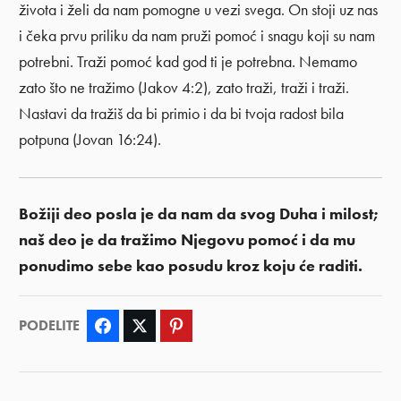
života i želi da nam pomogne u vezi svega. On stoji uz nas
i čeka prvu priliku da nam pruži pomoć i snagu koji su nam
potrebni. Traži pomoć kad god ti je potrebna. Nemamo
zato što ne tražimo (Jakov 4:2), zato traži, traži i traži.
Nastavi da tražiš da bi primio i da bi tvoja radost bila
potpuna (Jovan 16:24).
Božiji deo posla je da nam da svog Duha i milost;
naš deo je da tražimo Njegovu pomoć i da mu
ponudimo sebe kao posudu kroz koju će raditi.
PODELITE
Facebook
Twitter
Pinterest