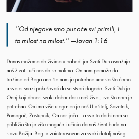
‘’Od njegove smo punoće svi primili, i
to milost na milost.’’ —Jovan 1:16
Danas možemo da živimo u pobedi jer Sveti Duh osnažuje
naš život i uči nas da se molimo. On nam pomaže da
tražimo od Boga ono što nam je potrebno umesto što ćemo
u svojoj snazi pokušavati da se stvari dogode. Sveti Duh je
Onaj koji donosi svaki dobar dar u naš život, sve što nam je
potrebno. On ima više uloga: on je naš Utešitelj, Savetnik,
Pomagač, Zastupnik, On nas jača… a sve to da bi nam se
približio što je više moguće i učinio da naš život bude na
slavu Božiju. Bog je zainteresovan za svaki detalj našeg