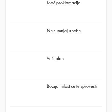
Moć proklamacije
Ne sumnjaj u sebe
Veći plan
Božija milost će te sprovesti