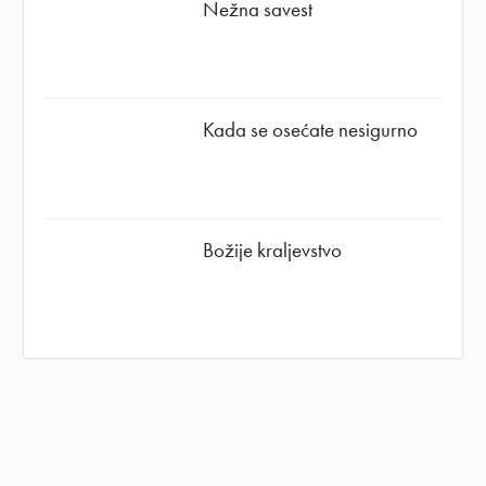
Nežna savest
Kada se osećate nesigurno
Božije kraljevstvo