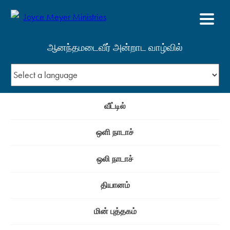
ஆனந்தமடைவீர் அன்றாட வாழ்வில்
வீட்டில்
ஒளி நாடாச்
ஒலி நாடாச்
தியானம்
மின் புத்தகம்