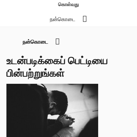
கொள்வது
YouTube
நன்கொடை
YouTube
நன்கொடை
உடன்படிக்கைப் பெட்டியை
பின்பற்றுங்கள்