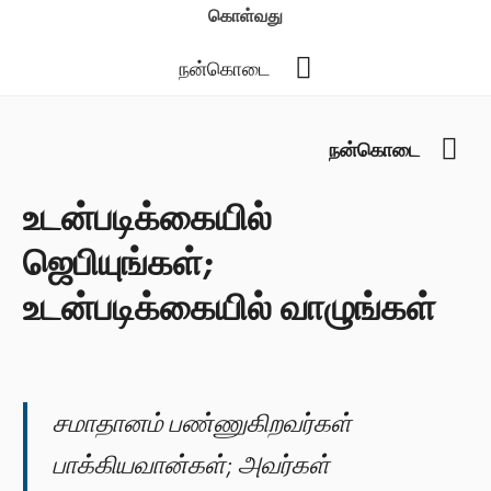
கொள்வது
YouTube
நன்கொடை
You
நன்கொடை
உடன்படிக்கையில்
ஜெபியுங்கள்;
உடன்படிக்கையில் வாழுங்கள்
சமாதானம் பண்ணுகிறவர்கள்
பாக்கியவான்கள்; அவர்கள்