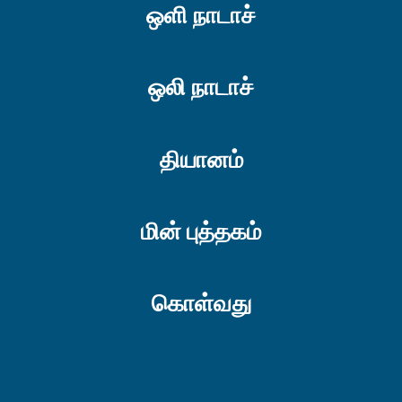
ஒளி நாடாச்
ஒலி நாடாச்
தியானம்
மின் புத்தகம்
கொள்வது