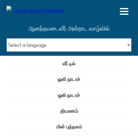
ஆனந்தமடைவீர் அன்றாட வாழ்வில்
வீட்டில்
ஒளி நாடாச்
ஒலி நாடாச்
தியானம்
மின் புத்தகம்