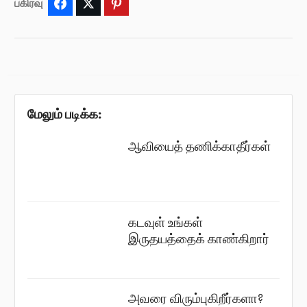
பகிர்வு
Facebook
Twitter
Pinterest
மேலும் படிக்க:
ஆவியைத் தணிக்காதீர்கள்
கடவுள் உங்கள்
இருதயத்தைக் காண்கிறார்
அவரை விரும்புகிறீர்களா?