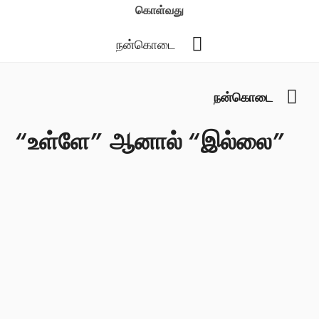
கொள்வது
YouTube
நன்கொடை
You
நன்கொடை
“உள்ளே” ஆனால் “இல்லை”