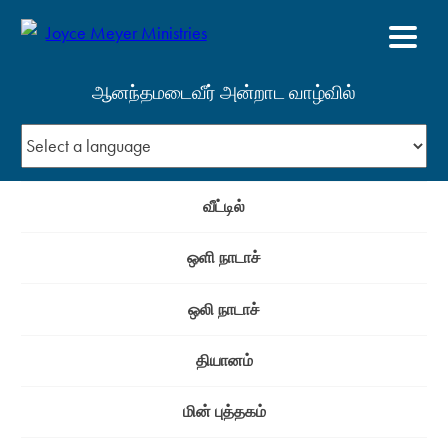
ஆனந்தமடைவீர் அன்றாட வாழ்வில்
வீட்டில்
ஒளி நாடாச்
ஒலி நாடாச்
தியானம்
மின் புத்தகம்