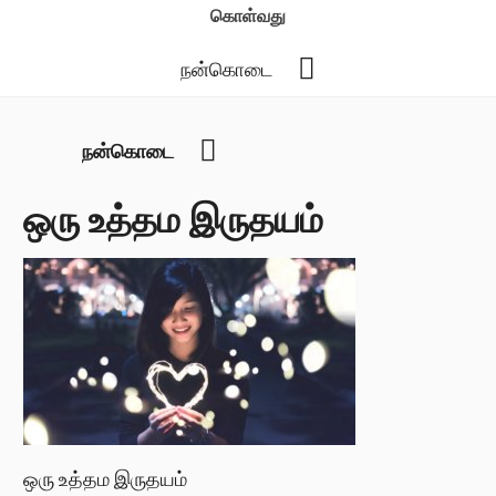
கொள்வது
YouTube
நன்கொடை
YouTube
நன்கொடை
ஒரு உத்தம இருதயம்
ஒரு உத்தம இருதயம்