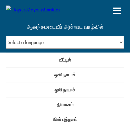
ஆனந்தமடைவீர் அன்றாட வாழ்வில்
வீட்டில்
ஒளி நாடாச்
ஒலி நாடாச்
தியானம்
மின் புத்தகம்