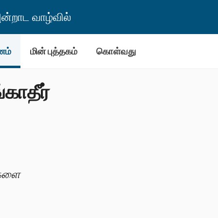
்றாட வாழ்வில்
னம்
மின் புத்தகம்
கொள்வது
காதீர்
ுகளை