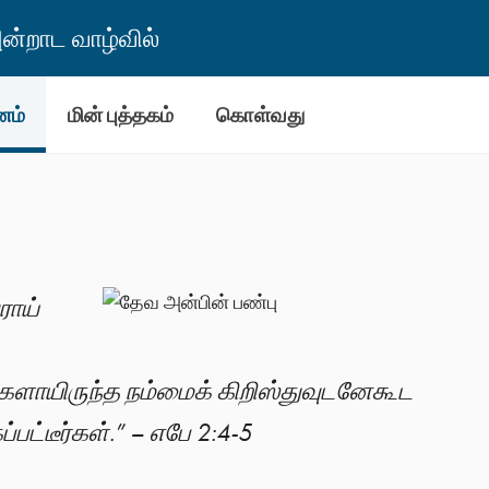
்றாட வாழ்வில்
னம்
மின் புத்தகம்
கொள்வது
ராய்
்களாயிருந்த நம்மைக் கிறிஸ்துவுடனேகூட
்பட்டீர்கள்.” – எபே 2:4-5