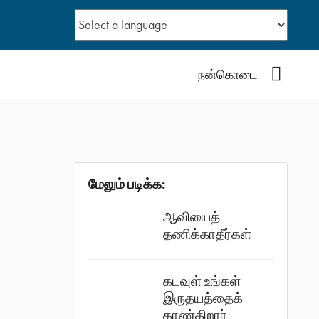
YouTub
நன்கொடை
மேலும் படிக்க:
ஆவியைத்
தணிக்காதீர்கள்
கடவுள் உங்கள்
இருதயத்தைக்
காண்கிறார்