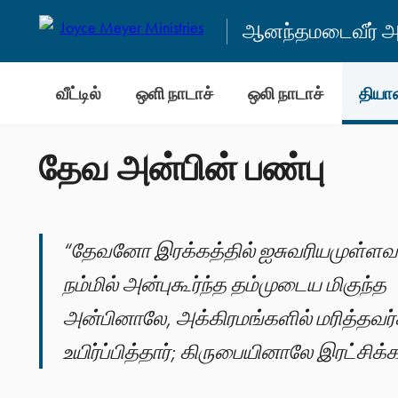
ஆனந்தமடைவீர் அன
வீட்டில்
ஒளி நாடாச்
ஒலி நாடாச்
தியா
தேவ அன்பின் பண்பு
“தேவனோ இரக்கத்தில் ஐசுவரியமுள்ளவ
நம்மில் அன்புகூர்ந்த தம்முடைய மிகுந்த
அன்பினாலே, அக்கிரமங்களில் மரித்தவர
உயிர்ப்பித்தார்; கிருபையினாலே இரட்சிக்கப