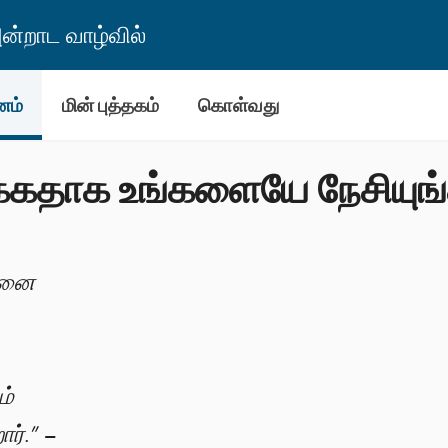
்றாட வாழ்வில்
னம்
மின் புத்தகம்
கொள்வது
தக்கதாக உங்களையே நேசியுங
்பனை
ம்
ர்.” –