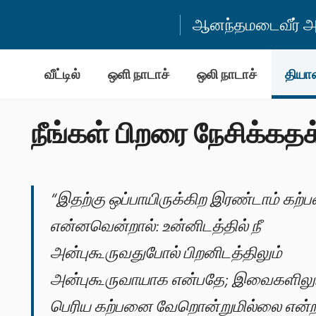
ஆனந்தமடைவீர் அன
வீட்டில்
ஒளி நாடாச்
ஒலி நாடாச்
தியா
நீங்கள் பிறரை நேசிக்க
“இதற்கு ஒப்பாயிருக்கிற இரண்டாம் கற
என்னவென்றால்: உன்னிடத்தில் நீ
அன்புகூருவதுபோல் பிறனிடத்திலும்
அன்புகூருவாயாக என்பதே; இவைகளிலு
பெரிய கற்பனை வேறொன்றுமில்லை என்றா