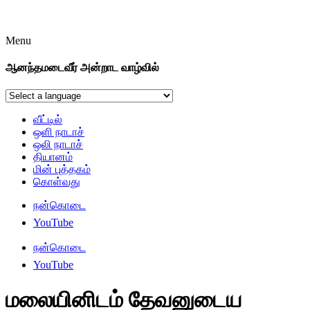
Menu
ஆனந்தமடைவீர் அன்றாட வாழ்வில்
வீட்டில்
ஒளி நாடாச்
ஒலி நாடாச்
தியானம்
மின் புத்தகம்
கொள்வது
நன்கொடை
YouTube
நன்கொடை
YouTube
மலையினிடம் தேவனுடைய