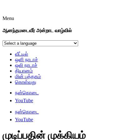
Menu
ஆனந்தமடைவீர் அன்றாட வாழ்வில்
வீட்டில்
ஒளி நாடாச்
ஒலி நாடாச்
தியானம்
மின் புத்தகம்
கொள்வது
நன்கொடை
YouTube
நன்கொடை
YouTube
முடிப்பதின் முக்கியம்