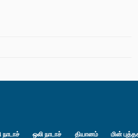
 நாடாச்
ஒலி நாடாச்
தியானம்
மின் புத்த