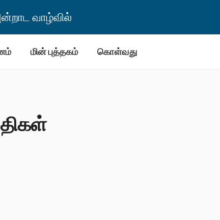
்றாட வாழ்வில்
னம்
மின் புத்தகம்
கொள்வது
ுதிகள்