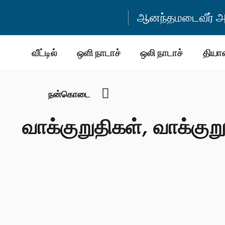
ஆனந்தமடைவீர் அன
வீட்டில்
ஒளி நாடாச்
ஒலி நாடாச்
தியா
YouTube
நன்கொடை
வாக்குறுதிகள், வாக்குற