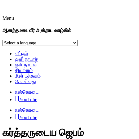
Menu
ஆனந்தமடைவீர் அன்றாட வாழ்வில்
வீட்டில்
ஒளி நாடாச்
ஒலி நாடாச்
தியானம்
மின் புத்தகம்
கொள்வது
நன்கொடை
YouTube
நன்கொடை
YouTube
கர்த்தருடைய ஜெபம்