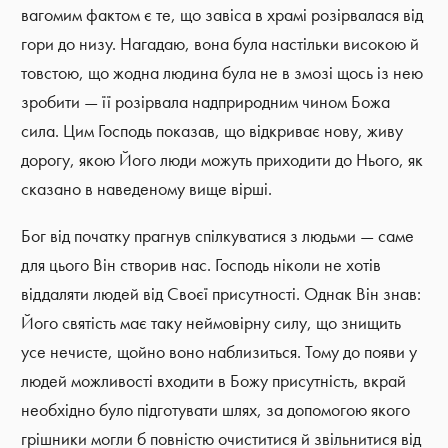
вагомим фактом є те, що завіса в храмі розірвалася від
гори до низу. Нагадаю, вона була настільки високою й
товстою, що жодна людина була не в змозі щось із нею
зробити — її розірвала надприродним чином Божа
сила. Цим Господь показав, що відкриває нову, живу
дорогу, якою Його люди можуть приходити до Нього, як
сказано в наведеному вище вірші.
Бог від початку прагнув спілкуватися з людьми — саме
для цього Він створив нас. Господь ніколи не хотів
віддаляти людей від Своєї присутності. Однак Він знав:
Його святість має таку неймовірну силу, що знищить
усе нечисте, щойно воно наблизиться. Тому до появи у
людей можливості входити в Божу присутність, вкрай
необхідно було підготувати шлях, за допомогою якого
грішники могли б повністю очиститися й звільнитися від