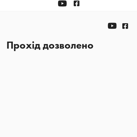
YOUTUBE
Facebook
YOUTU
Fac
Прохід дозволено