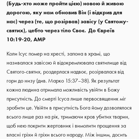
(Будь-хто може пройти цією) новою й живою
дорогою, яку нам обновив Він (і відкрив для
нас) через (те, що розірвав) завісу (у Святому-
святих), цебто через тіло Своє. До Євреїв
10:19-20, АМР
Коли Ісус помер на хресті, запона в храмі, що
називалася завісою й відокремлювала святилище від
Святого-святих, роздерлася надвоє, розірвалася від
гори до низу (див. Марко 15:37–38). Як результат
кожна людина отримала можливість увійти в Божу
присутність. До смерті Ісуса лише первосвященик міг
зробити це. Увійти в присутність Бога йому дозволялося
всього лише раз на рік, тримаючи кров убитих тварин,
щоб нею покрити жертовник і вимолити прощення за
власні гріхи й гріхи всього народу. Між іншим, досить