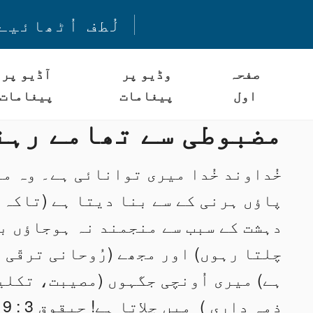
لُطف اُٹھائیے
صفحہ
وڈیو پر
آڈیو پر
اول
پیغامات
پیغامات
مضبوطی سے تھامے رہن
خُداوند خُدا میری توانائی ہے۔ وہ م
پاؤں ہرنی کے سے بنا دیتا ہے (تاکہ 
دہشت کے سبب سے منجمند نہ ہوجاؤں ب
چلتا رہوں) اور مجھے (رُوحانی ترقّی 
ہے) میری اُونچی جگہوں (مصیبت، تکلی
ذمہ داری ) میں چلاتا ہے! حبقوق 3 : 19