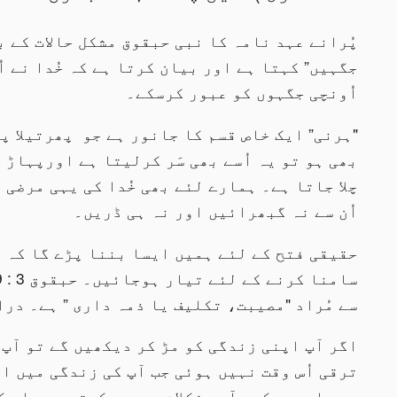
پُرانے عہد نامہ کا نبی حبقوق مشکل حالات کے ب
جگہیں” کہتا ہے اور بیان کرتا ہے کہ خُدا نے اُ
اُونچی جگہوں کو عبور کرسکے۔
"ہرنی” ایک خاص قسم کا جانور ہے جو پھرتیلا 
بھی ہو تو یہ اُسے بھی سَر کرلیتا ہے اورپہاڑ ک
چلا جاتا ہے۔ ہمارے لئے بھی خُدا کی یہی مرضی 
اُن سے نہ گبھرائیں اور نہ ہی ڈریں۔
حقیقی فتح کے لئے ہمیں ایسا بننا پڑے گا کہ مش
سے مُراد "مصیبت، تکلیف یا ذمہ داری ” ہے۔ درا
اگر آپ اپنی زندگی کو مڑ کر دیکھیں گے تو آپ
ترقی اُس وقت نہیں ہوئی جب آپ کی زندگی میں اچھ
ہے۔ اورجو کچھ آپ مشکلات میں سیکھتے ہیں اس ک