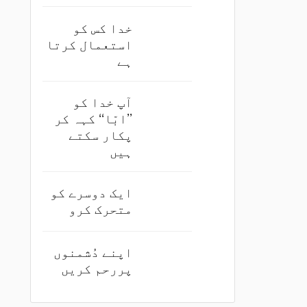
خدا کس کو
استعمال کرتا
ہے
آپ خدا کو
’’ابّا‘‘ کہہ کر
پکار سکتے
ہیں
ایک دوسرے کو
متحرک کرو
اپنے دُشمنوں
پررحم کریں