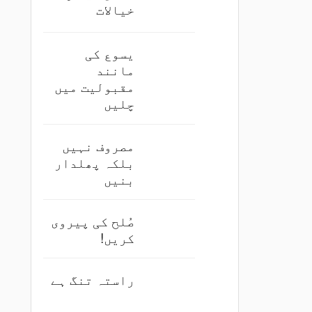
خیالات
یسوع کی
مانند
مقبولیت میں
چلیں
مصروف نہیں
بلکہ پھلدار
بنیں
صُلح کی پیروی
کریں!
راستہ تنگ ہے