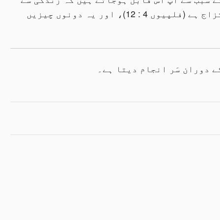
لطف اندوز ہوسکیں۔ زندگی نشیب وفراز کا امتزاج ہے (فلپیوں 4 : 12)، اور یہ دونوں چیزیں
ے دوران سَر انجام دیتا ہے۔