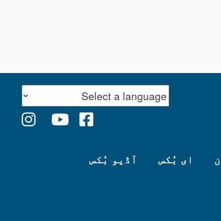
ن
ای بُکس
آڈیو بُکس