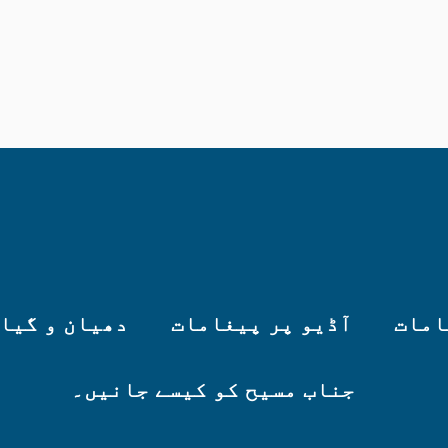
امات
آڈیو پر پیغامات
دھیان و گیا
جناب مسیح کو کیسے جانیں۔