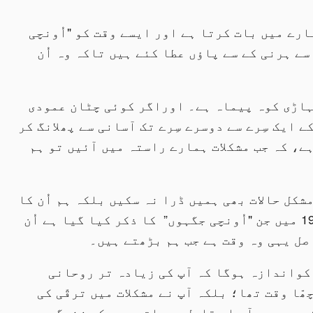
ارے میں بات کرتا ہے اور ایسے وقت کو "اُونچی
سے ہرنی کے سے پاؤں عطا کئے ہیں تاکہ وہ اُن
پہاڑی کوہ پیماہ ہے۔ اوراگر کوئی چٹان عمودی
ے ایک سِرے سے دوسرے سِرے تک آسانی سے پھلانگ کر
ہے، کہ جب مشکلات ہمارے راستہ میں آئیں تو ہم
کل حالات بھی ہمیں ڈرا نہ سکیں بلکہ ہم اُن کا
سامنا کرنے کے لئے تیار ہوجائیں۔ حبقوق 3 : 19 میں جن "اُونچی جگہوں” کا ذکر کیا گیا ہے اُن
صل یہی وہ وقت ہے جب ہم بڑھتے ہیں۔
 کواندازہ ہوگا کہ آپ کی زیادہ تر روحانی
ّا وقت تھا؛ بلکہ آپ نے مشکلات میں ترقّی کی
ے سبب سے آپ اس قابل ہوجاتے ہیں کہ زندگی سے