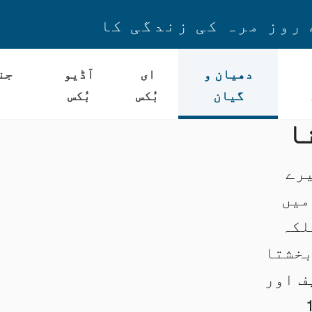
 روز مرہ کی زندگی کا
دھیان و
ای
آڈیو
جن
گیان
بُکس
بُکس
ا
یرے
میں
لکہ
بخشتا
ف اور