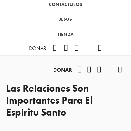
CONTÁCTENOS
JESÚS
TIENDA
Facebook
Instagram
YouTube
TikTok
Podcast
DONAR
Facebook
Instagram
YouTube
TikTok
Pod
DONAR
Las Relaciones Son
Importantes Para El
Espíritu Santo