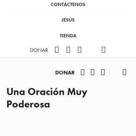
CONTÁCTENOS
JESÚS
TIENDA
Facebook
Instagram
YouTube
TikTok
Podcast
DONAR
Facebook
Instagram
YouTube
TikTok
Pod
DONAR
Una Oración Muy
Poderosa