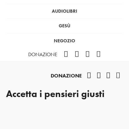
AUDIOLIBRI
GESÙ
NEGOZIO
Facebook
Instagram
YouTube
Podcast
DONAZIONE
Facebook
Instagram
YouTub
Pod
DONAZIONE
Accetta i pensieri giusti