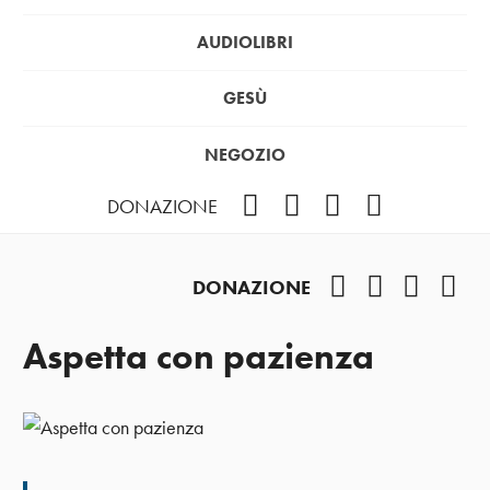
AUDIOLIBRI
GESÙ
NEGOZIO
Facebook
Instagram
YouTube
Podcast
DONAZIONE
Facebook
Instagram
YouTub
Pod
DONAZIONE
Aspetta con pazienza