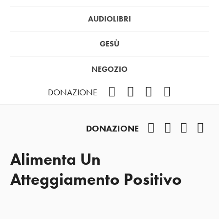
AUDIOLIBRI
GESÙ
NEGOZIO
Facebook
Instagram
YouTube
Podcast
DONAZIONE
Facebook
Instagram
YouTub
Pod
DONAZIONE
Alimenta Un
Atteggiamento Positivo