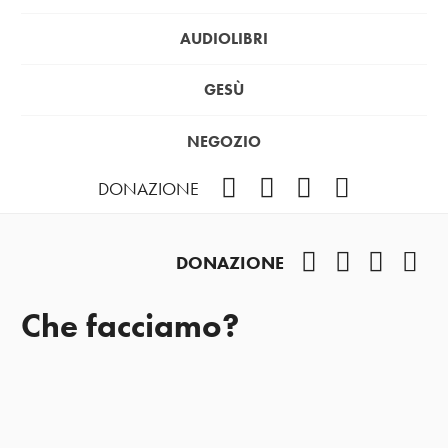
AUDIOLIBRI
GESÙ
NEGOZIO
Facebook
Instagram
YouTube
Podcast
DONAZIONE
Facebook
Instagram
YouTub
Pod
DONAZIONE
Che facciamo?