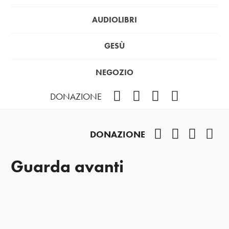
AUDIOLIBRI
GESÙ
NEGOZIO
Facebook
Instagram
YouTube
Podcast
DONAZIONE
Facebook
Instagram
YouTub
Pod
DONAZIONE
Guarda avanti