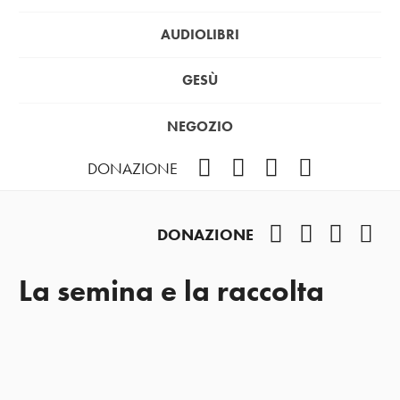
AUDIOLIBRI
GESÙ
NEGOZIO
Facebook
Instagram
YouTube
Podcast
DONAZIONE
Facebook
Instagram
YouTub
Pod
DONAZIONE
La semina e la raccolta