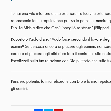
Tu hai una vita interiore e una esteriore. La tua vita esterior
rappresenta la tua reputazione presso le persone, mentre qu
Dio. La Bibbia dice che Gesù “spogliò se stesso” (Filippesi 2
L’apostolo Paolo disse: “Vado forse cercando il favore degl
uomini? Se cercassi ancora di piacere agli uomini, non sarei 
cercare di piacere agli altri darà loro il controllo sulla nos
Focalizzati sulla tua relazione con Dio piuttosto che sulla 
Pensiero potente: la mia relazione con Dio e la mia reputaz
gli uomini.