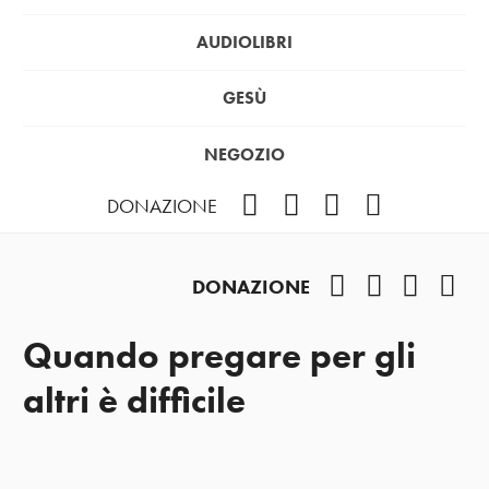
AUDIOLIBRI
GESÙ
NEGOZIO
Facebook
Instagram
YouTube
Podcast
DONAZIONE
Facebook
Instagram
YouTub
Pod
DONAZIONE
Quando pregare per gli
altri è difficile