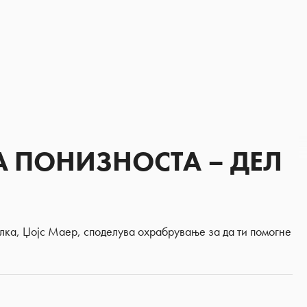
А ПОНИЗНОСТА – ДЕЛ
лка, Џојс Маер, споделува охрабрување за да ти помогне