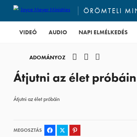
ÖRÖMTELI M
VIDEÓ
AUDIO
NAPI ELMÉLKEDÉS
Facebook
YouTube
Podcast
ADOMÁNYOZ
Átjutni az élet próbáin
Átjutni az élet próbáin
MEGOSZTÁS
Facebook
Twitter
Pinterest