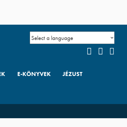
FACEBOOK
YOUTUB
POD
EK
E-KÖNYVEK
JÉZUST