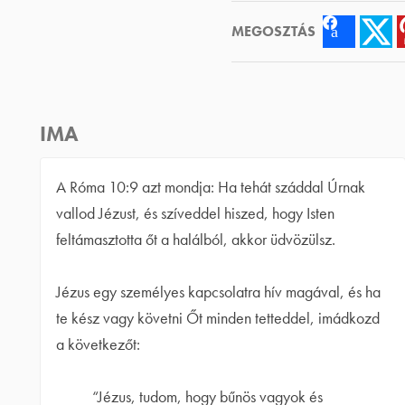
MEGOSZTÁS
Facebook
Tw
IMA
A Róma 10:9 azt mondja: Ha tehát száddal Úrnak
vallod Jézust, és szíveddel hiszed, hogy Isten
feltámasztotta őt a halálból, akkor üdvözülsz.
Jézus egy személyes kapcsolatra hív magával, és ha
te kész vagy követni Őt minden tetteddel, imádkozd
a következőt:
“Jézus, tudom, hogy bűnös vagyok és