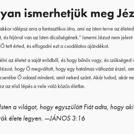
yan ismerhetjük meg Jéz
kkor rálépsz arra a fantasztikus útra, ami az Isten terve az élete
 és híjával van az Isten dicsőségének.” Ismerni Jézust nem jelent 
Ő tett érted, és elfogadni ezt a csodálatos ajándékot.
élni az életet a saját erődből, és hogy bűnös vagy, és szükséged
Jézust, hogy Ő megváltott, hogy egy hatalmas változást érzel, a
 cserébe Ő odaad mindent, amit neked szánt. Akár tudod, akár n
 ez az első lépés a vele való közös életbe.
Isten a világot, hogy egyszülött Fiát adta, hogy aki
rök élete legyen. —JÁNOS 3:16