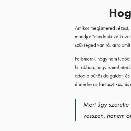
Hog
Amikor megismered Jézust, a
mondja: “mindenki vétkezett,
szükséged van rá, arra amit 
Felismerni, hogy nem tudod 
hír abban, hogy ismerheted 
adod a bűnös dolgaidat, és
életedre az fantasztikus, és
Mert úgy szerette 
vesszen, hanem ö