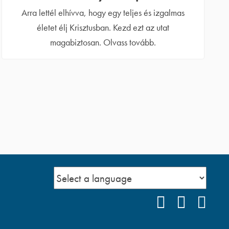
Arra lettél elhívva, hogy egy teljes és izgalmas
életet élj Krisztusban. Kezd ezt az utat
magabiztosan. Olvass tovább.
FACEBOOK
YOUTUB
POD