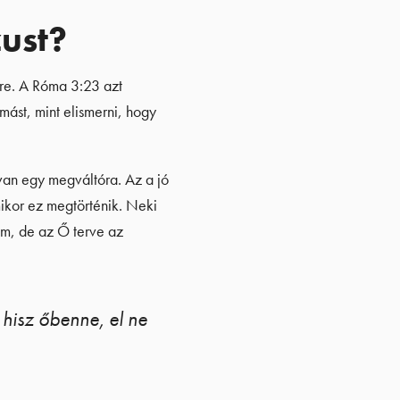
ust?
dre. A Róma 3:23 azt
mást, mint elismerni, hogy
 van egy megváltóra. Az a jó
mikor ez megtörténik. Neki
em, de az Ő terve az
 hisz őbenne, el ne