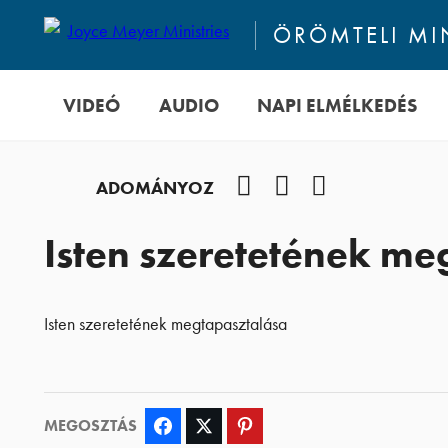
ÖRÖMTELI M
VIDEÓ
AUDIO
NAPI ELMÉLKEDÉS
Facebook
YouTube
Podcast
ADOMÁNYOZ
Isten szeretetének me
Isten szeretetének megtapasztalása
MEGOSZTÁS
Facebook
Twitter
Pinterest