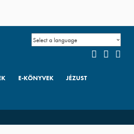
FACEBOOK
YOUTUB
POD
EK
E-KÖNYVEK
JÉZUST