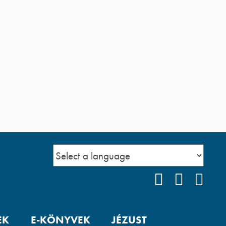
FACEBOOK
YOUTUB
POD
EK
E-KÖNYVEK
JÉZUST