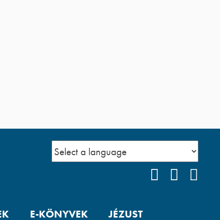
FACEBOOK
YOUTUB
POD
EK
E-KÖNYVEK
JÉZUST