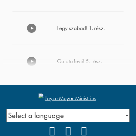
Légy szabad! 1. rész.
Galata levél 5. rész.
Galata levél 6. fejezet. 1. rész
Galata levél 5. fejezet. 2. rész
FACEBOOK
YOUTUBE
PODCAST